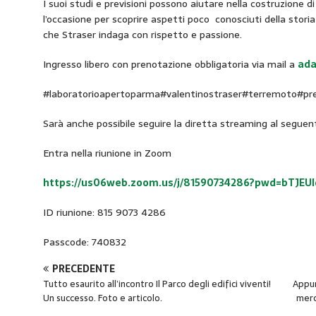
I suoi studi e previsioni possono aiutare nella costruzione 
l’occasione per scoprire aspetti poco conosciuti della storia 
che Straser indaga con rispetto e passione.
Ingresso libero con prenotazione obbligatoria via mail a
ada
#laboratorioapertoparma#valentinostraser#terremoto#pre
Sarà anche possibile seguire la diretta streaming al segue
Entra nella riunione in Zoom
https://us06web.zoom.us/j/81590734286?pwd=bTJEU
ID riunione: 815 9073 4286
Passcode: 740832
PRECEDENTE
Tutto esaurito all’incontro Il Parco degli edifici viventi!
Appun
Un successo. Foto e articolo.
merc