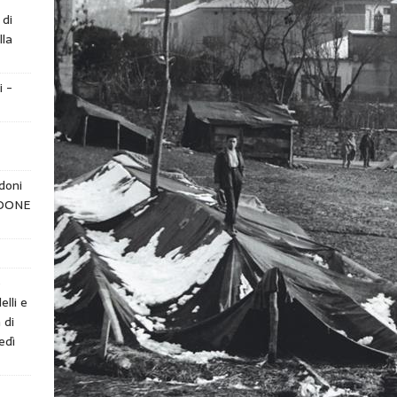
 di
lla
i -
doni
NDONE
e
elli e
 di
edì