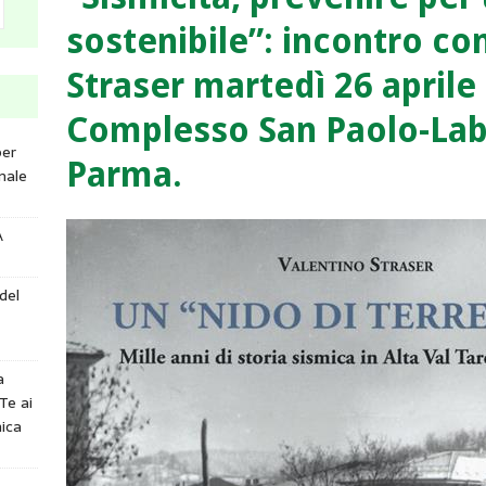
sostenibile”: incontro con
Straser martedì 26 aprile 
Complesso San Paolo-Lab
per
Parma.
nale
A
del
a
Te ai
ica