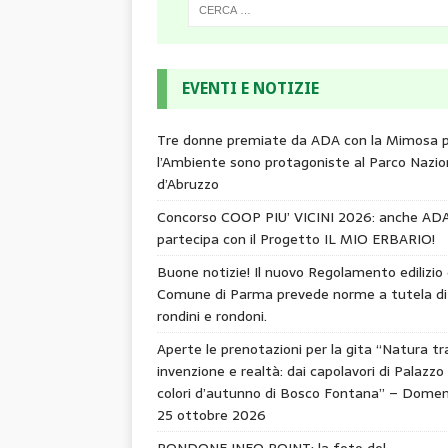
EVENTI E NOTIZIE
Tre donne premiate da ADA con la Mimosa 
l’Ambiente sono protagoniste al Parco Nazio
d’Abruzzo
Concorso COOP PIU’ VICINI 2026: anche AD
partecipa con il Progetto IL MIO ERBARIO!
Buone notizie! Il nuovo Regolamento edilizio 
Comune di Parma prevede norme a tutela di
rondini e rondoni.
Aperte le prenotazioni per la gita “Natura tr
invenzione e realtà: dai capolavori di Palazzo 
colori d’autunno di Bosco Fontana” – Domen
25 ottobre 2026
RONDONE INFO POINT: la foto del