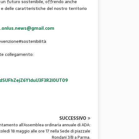
di un futuro sostenibile, offrendo anche
e delle caratteristiche del nostro territorio
.onlus.news@gmail.com
venzione#sostenibilità
nte collegamento:
ldSUFhZejZ6Y1duU3F3R2I0UT09
SUCCESSIVO
tamento all’Assemblea ordinaria annuale di ADA:
oledì 18 maggio alle ore 17 nella Sede di piazzale
Rondani 3/B a Parma.