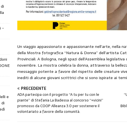
 di
lla
i -
Un viaggio appassionato e appassionante nell’arte, nella natu
della Mostra fotografica “Natura & Donna” dell’artista Cater
Provinciali. A Bologna, negli spazi dell’Assemblea legislativ
doni
novembre. La mostra celebra la donna, attraverso la bellezza
NDONE
messaggio potente a favore del rispetto delle creature vivent
inediti di alcune giovani scrittrici che si sono ispirate ai tem
PRECEDENTE
e
ADA partecipa con il progetto “A tu per tu con le
“
elli e
piante” di Stefania La Badessa al concorso “+vicini”
 di
promosso da COOP Alleanza 3.0 per sostenere il
Bib
edì
volontariato a favore della comunità.