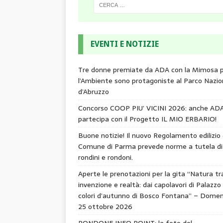
EVENTI E NOTIZIE
Tre donne premiate da ADA con la Mimosa 
l’Ambiente sono protagoniste al Parco Nazio
d’Abruzzo
Concorso COOP PIU’ VICINI 2026: anche AD
partecipa con il Progetto IL MIO ERBARIO!
Buone notizie! Il nuovo Regolamento edilizio 
Comune di Parma prevede norme a tutela di
rondini e rondoni.
Aperte le prenotazioni per la gita “Natura tr
invenzione e realtà: dai capolavori di Palazzo 
colori d’autunno di Bosco Fontana” – Domen
25 ottobre 2026
RONDONE INFO POINT: la foto del