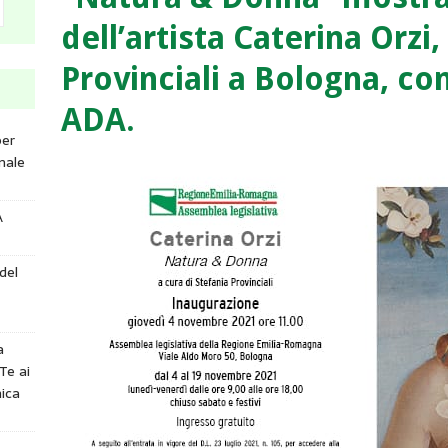
dell’artista Caterina Orzi,
Provinciali a Bologna, con
ADA.
per
nale
A
del
a
Te ai
ica