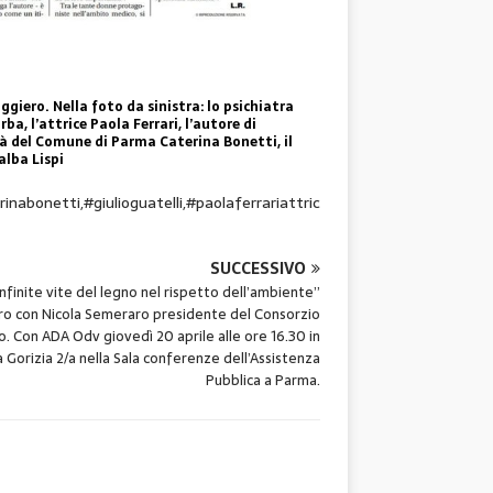
ggiero. Nella foto da sinistra: lo psichiatra
a, l’attrice Paola Ferrari, l’autore di
tà del Comune di Parma Caterina Bonetti, il
alba Lispi
nabonetti,#giulioguatelli,#paolaferrariattric
SUCCESSIVO
infinite vite del legno nel rispetto dell’ambiente”
ro con Nicola Semeraro presidente del Consorzio
o. Con ADA Odv giovedì 20 aprile alle ore 16.30 in
a Gorizia 2/a nella Sala conferenze dell’Assistenza
Pubblica a Parma.