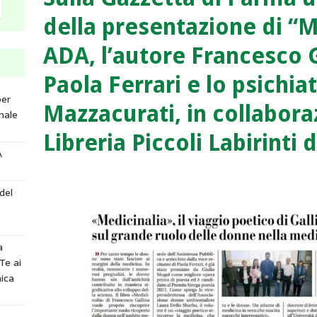
della presentazione di “M
ADA, l’autore Francesco Ga
Paola Ferrari e lo psichia
per
Mazzacurati, in collabora
nale
Libreria Piccoli Labirinti
A
del
a
Te ai
ica