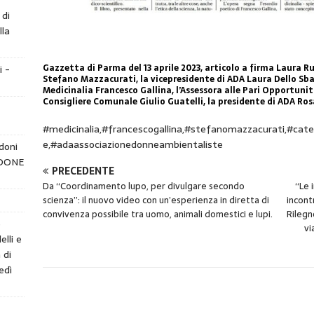
 di
lla
Gazzetta di Parma del 13 aprile 2023, articolo a firma Laura Ru
i -
Stefano Mazzacurati, la vicepresidente di ADA Laura Dello Sbarb
Medicinalia Francesco Gallina, l’Assessora alle Pari Opportuni
Consigliere Comunale Giulio Guatelli, la presidente di ADA Ros
#medicinalia,#francescogallina,#stefanomazzacurati,#cateri
e,#adaassociazionedonneambientaliste
doni
NDONE
PRECEDENTE
Da “Coordinamento lupo, per divulgare secondo
“Le 
scienza”: il nuovo video con un’esperienza in diretta di
incont
convivenza possibile tra uomo, animali domestici e lupi.
Rilegn
e
vi
elli e
 di
edì