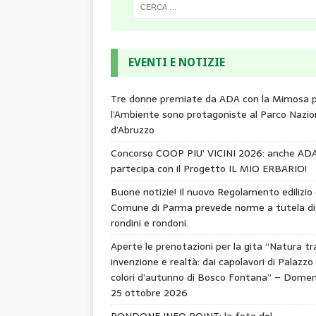
EVENTI E NOTIZIE
Tre donne premiate da ADA con la Mimosa 
l’Ambiente sono protagoniste al Parco Nazio
d’Abruzzo
Concorso COOP PIU’ VICINI 2026: anche AD
partecipa con il Progetto IL MIO ERBARIO!
Buone notizie! Il nuovo Regolamento edilizio 
Comune di Parma prevede norme a tutela di
rondini e rondoni.
Aperte le prenotazioni per la gita “Natura tr
invenzione e realtà: dai capolavori di Palazzo 
colori d’autunno di Bosco Fontana” – Domen
25 ottobre 2026
RONDONE INFO POINT: la foto del