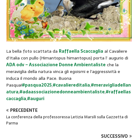
La bella foto scattata da
Raffaella Scaccaglia
al Cavaliere
d’Italia con pullo (Himantopus himantopus) porta l’ augurio di
ADA odv – Associazione Donne Ambientaliste
che la
meraviglia della natura vinca gli egoismi e l’aggressività e
induca il mondo alla Pace. Buona
Pasqua!
#pasqua2025
,
#cavaliereditalia
,
#meravigliadellan
atura
,
#adaassociazionedonneambientaliste
,
#raffaellas
caccaglia
,
#auguri
PRECEDENTE
La conferenza della professoressa Letizia Marsili sulla Gazzetta di
Parma
SUCCESSIVO