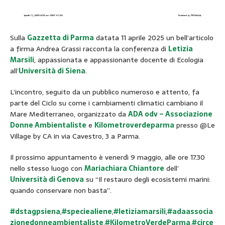
Sulla
Gazzetta di Parma
datata 11 aprile 2025 un bell’articolo
a firma Andrea Grassi racconta la conferenza di
Letizia
Marsili
, appassionata e appassionante docente di Ecologia
all’
Università di Siena
.
L’incontro, seguito da un pubblico numeroso e attento, fa
parte del Ciclo su come i cambiamenti climatici cambiano il
Mare Mediterraneo, organizzato da
ADA odv – Associazione
Donne Ambientaliste
e
Kilometroverdeparma
presso @Le
Village by CA in via Cavestro, 3 a Parma.
Il prossimo appuntamento è venerdì 9 maggio, alle ore 17.30
nello stesso luogo con
Mariachiara Chiantore
dell’
Università di Genova
su “Il restauro degli ecosistemi marini:
quando conservare non basta”.
#dstagpsiena
,
#speciealiene
,
#letiziamarsili
,
#adaassocia
zionedonneambientaliste
,
#KilometroVerdeParma
,
#circe