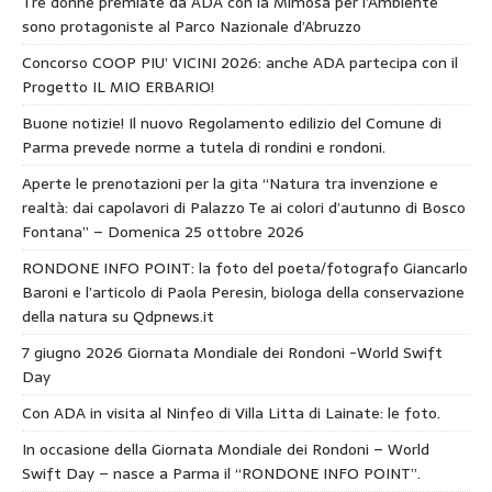
Tre donne premiate da ADA con la Mimosa per l’Ambiente
sono protagoniste al Parco Nazionale d’Abruzzo
Concorso COOP PIU’ VICINI 2026: anche ADA partecipa con il
Progetto IL MIO ERBARIO!
Buone notizie! Il nuovo Regolamento edilizio del Comune di
Parma prevede norme a tutela di rondini e rondoni.
Aperte le prenotazioni per la gita “Natura tra invenzione e
realtà: dai capolavori di Palazzo Te ai colori d’autunno di Bosco
Fontana” – Domenica 25 ottobre 2026
RONDONE INFO POINT: la foto del poeta/fotografo Giancarlo
Baroni e l’articolo di Paola Peresin, biologa della conservazione
della natura su Qdpnews.it
7 giugno 2026 Giornata Mondiale dei Rondoni -World Swift
Day
Con ADA in visita al Ninfeo di Villa Litta di Lainate: le foto.
In occasione della Giornata Mondiale dei Rondoni – World
Swift Day – nasce a Parma il “RONDONE INFO POINT”.