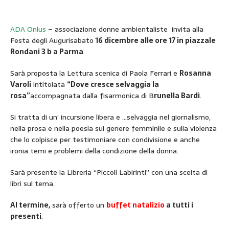
ADA Onlus
– associazione donne ambientaliste invita alla
Festa degli Augurisabato
16 dicembre alle ore 17 in piazzale
Rondani 3 b a Parma
.
Sarà proposta la Lettura scenica di Paola Ferrari e
Rosanna
Varoli
intitolata
“Dove cresce selvaggia la
rosa”
accompagnata dalla fisarmonica di B
runella Bardi
.
Si tratta di un’ incursione libera e …selvaggia nel giornalismo,
nella prosa e nella poesia sul genere femminile e sulla violenza
che lo colpisce per testimoniare con condivisione e anche
ironia temi e problemi della condizione della donna.
Sarà presente la Libreria “Piccoli Labirinti” con una scelta di
libri sul tema.
Al termine,
sarà offerto un
buffet natalizio
a tutti i
presenti
.