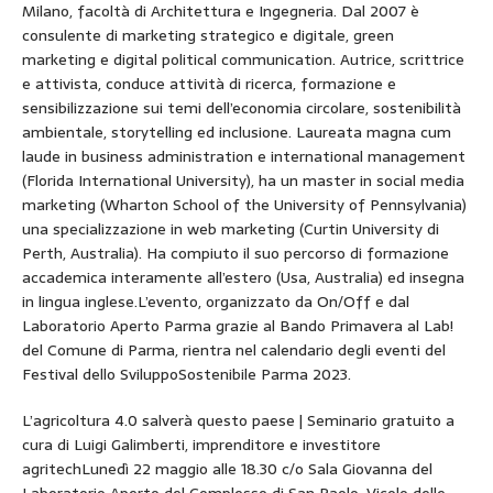
Milano, facoltà di Architettura e Ingegneria. Dal 2007 è
consulente di marketing strategico e digitale, green
marketing e digital political communication. Autrice, scrittrice
e attivista, conduce attività di ricerca, formazione e
sensibilizzazione sui temi dell’economia circolare, sostenibilità
ambientale, storytelling ed inclusione. Laureata magna cum
laude in business administration e international management
(Florida International University), ha un master in social media
marketing (Wharton School of the University of Pennsylvania)
una specializzazione in web marketing (Curtin University di
Perth, Australia). Ha compiuto il suo percorso di formazione
accademica interamente all’estero (Usa, Australia) ed insegna
in lingua inglese.L’evento, organizzato da On/Off e dal
Laboratorio Aperto Parma grazie al Bando Primavera al Lab!
del Comune di Parma, rientra nel calendario degli eventi del
Festival dello SviluppoSostenibile Parma 2023.
L’agricoltura 4.0 salverà questo paese | Seminario gratuito a
cura di Luigi Galimberti, imprenditore e investitore
agritechLunedì 22 maggio alle 18.30 c/o Sala Giovanna del
Laboratorio Aperto del Complesso di San Paolo, Vicolo delle