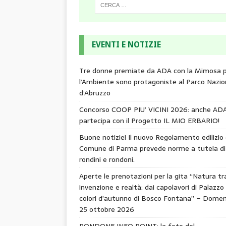
EVENTI E NOTIZIE
Tre donne premiate da ADA con la Mimosa 
l’Ambiente sono protagoniste al Parco Nazio
d’Abruzzo
Concorso COOP PIU’ VICINI 2026: anche AD
partecipa con il Progetto IL MIO ERBARIO!
Buone notizie! Il nuovo Regolamento edilizio 
Comune di Parma prevede norme a tutela di
rondini e rondoni.
Aperte le prenotazioni per la gita “Natura tr
invenzione e realtà: dai capolavori di Palazzo 
colori d’autunno di Bosco Fontana” – Domen
25 ottobre 2026
RONDONE INFO POINT: la foto del