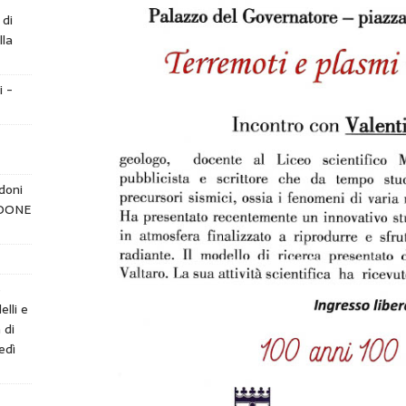
 di
lla
i -
doni
NDONE
e
elli e
 di
edì