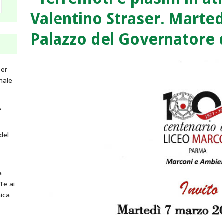
Valentino Straser. Marted
Palazzo del Governatore 
per
nale
A
del
a
Te ai
ica