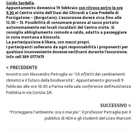
Guido Sardella
.
Appuntamento domenica 19 febbraio
con ritrovo entro le ore
9.30
al Centro visite dell’Oasi dei Ghirardi a Case Predelle di
Porcigatone – (Borgotaro). L’escursione durerà circa fino alle
12.30 – 13. Possibilità di consumare pranzo al sacco portato
autonomamente nei locali riscaldati del Centro visite. Si
consiglia abbigliamento comodo e caldo, adatto a passeggiare
in zona montana e binocolo.
La partecipazione è libera, con mezzi propri.
I partecipanti sollevano da ogni responsabilità i proponenti per
qualsiasi inconveniente dovesse verificarsi durante l’escursione.
Info cell 389 0777675
PRECEDENTE
Incontro con Alessandro Petraglia su “Gli effetti dei cambiamenti
climatici e il futuro della biodiversità”. Appuntamento giorvedì 9
febbraio alle ore 16.30 a Parma nella sala conferenze dell’Assistenza
Pubblica in via Gorizia 2/A.
SUCCESSIVO
“Proteggere l’ambiente: ora o mai piu”: il professor Petraglia per il
pubblico di ADA e gli studenti del Liceo Marconi