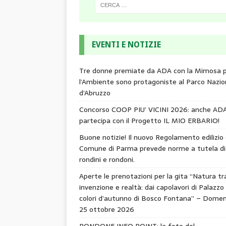
EVENTI E NOTIZIE
Tre donne premiate da ADA con la Mimosa 
l’Ambiente sono protagoniste al Parco Nazio
d’Abruzzo
Concorso COOP PIU’ VICINI 2026: anche AD
partecipa con il Progetto IL MIO ERBARIO!
Buone notizie! Il nuovo Regolamento edilizio 
Comune di Parma prevede norme a tutela di
rondini e rondoni.
Aperte le prenotazioni per la gita “Natura tr
invenzione e realtà: dai capolavori di Palazzo 
colori d’autunno di Bosco Fontana” – Domen
25 ottobre 2026
RONDONE INFO POINT: la foto del