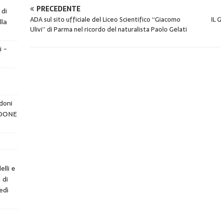
PRECEDENTE
 di
ADA sul sito ufficiale del Liceo Scientifico “Giacomo
IL 
lla
Ulivi” di Parma nel ricordo del naturalista Paolo Gelati
i -
doni
NDONE
e
elli e
 di
edì