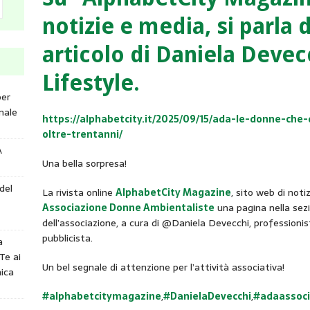
notizie e media, si parla 
articolo di Daniela Devec
Lifestyle.
per
nale
https://alphabetcity.it/2025/09/15/ada-le-donne-ch
oltre-trentanni/
A
Una bella sorpresa!
del
La rivista online
AlphabetCity Magazine
, sito web di not
Associazione Donne Ambientaliste
una pagina nella sezio
dell’associazione, a cura di @Daniela Devecchi, professionis
pubblicista.
a
Te ai
Un bel segnale di attenzione per l’attività associativa!
ica
#alphabetcitymagazine
,
#DanielaDevecchi
,
#adaassoci