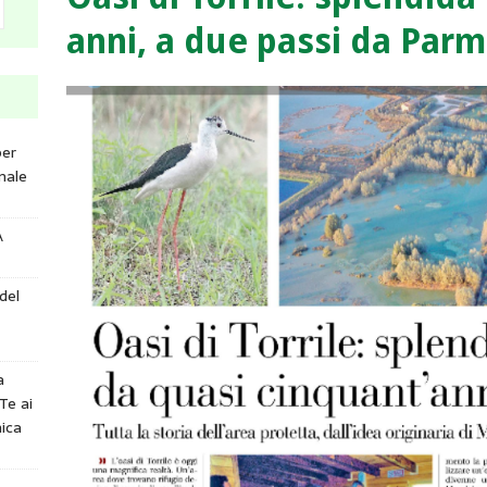
anni, a due passi da Parm
per
nale
A
del
a
Te ai
ica