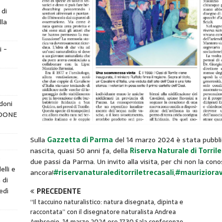
 di
lla
i -
doni
NDONE
Sulla
Gazzetta di Parma
del 14 marzo 2024 è stata pubbli
nascita, quasi 50 anni fa, della
Riserva Naturale di Torrile
e
due passi da Parma. Un invito alla visita, per chi non la con
elli e
ancora!
#riservanaturaleditorriletrecasali
,
#mauriziorav
 di
edì
PRECEDENTE
“Il taccuino naturalistico: natura disegnata, dipinta e
raccontata” con il disegnatore naturalista Andrea
Ambrogio. 14 marzo 2024 ore 17.30 Sala conferenze