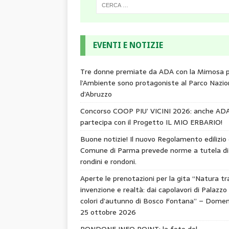
EVENTI E NOTIZIE
Tre donne premiate da ADA con la Mimosa 
l’Ambiente sono protagoniste al Parco Nazio
d’Abruzzo
Concorso COOP PIU’ VICINI 2026: anche AD
partecipa con il Progetto IL MIO ERBARIO!
Buone notizie! Il nuovo Regolamento edilizio 
Comune di Parma prevede norme a tutela di
rondini e rondoni.
Aperte le prenotazioni per la gita “Natura tr
invenzione e realtà: dai capolavori di Palazzo 
colori d’autunno di Bosco Fontana” – Domen
25 ottobre 2026
RONDONE INFO POINT: la foto del