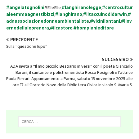
#angelatognolini
#ElleElle,
#langhiranolegge
,
#centrocultur
aleemmaagnettibizzi
,
#langhirano
,
#iltaccuinodidarwin
,
#
adaassociazionedonneambientaliste
,
#vicinilontani
,
#linv
ernodellaleprenera
,
#ilcastoro
,
#bompianieditore
PRECEDENTE
Sulla “questione lupo”
SUCCESSIVO
ADA invita a “Il mio piccolo Bestiario in versi” con il poeta Giancarlo
Baroni, il cantante e polistrumentista Rocco Rosignoli e l’attrice
Paola Ferrari. Appuntamento a Parma, sabato 15 novembre 2025 alle
ore 17 all’Oratorio Novo della Biblioteca Civica in vicolo S. Maria 5.