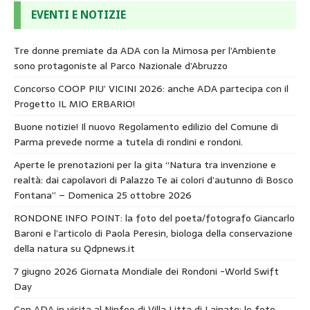
EVENTI E NOTIZIE
Tre donne premiate da ADA con la Mimosa per l’Ambiente
sono protagoniste al Parco Nazionale d’Abruzzo
Concorso COOP PIU’ VICINI 2026: anche ADA partecipa con il
Progetto IL MIO ERBARIO!
Buone notizie! Il nuovo Regolamento edilizio del Comune di
Parma prevede norme a tutela di rondini e rondoni.
Aperte le prenotazioni per la gita “Natura tra invenzione e
realtà: dai capolavori di Palazzo Te ai colori d’autunno di Bosco
Fontana” – Domenica 25 ottobre 2026
RONDONE INFO POINT: la foto del poeta/fotografo Giancarlo
Baroni e l’articolo di Paola Peresin, biologa della conservazione
della natura su Qdpnews.it
7 giugno 2026 Giornata Mondiale dei Rondoni -World Swift
Day
Con ADA in visita al Ninfeo di Villa Litta di Lainate: le foto.