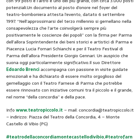
con 99 posti e l’altro è uno dei più grandi, con circa 3.000 posti
potenziali.Un documento al posto d’onore nel foyer del
teatro-bomboniera attesta l’evento, datato 6 settembre
1997. “Nell’approssimarsi del terzo millennio si gemellano nella
consapevolezza che l’arte coinvolgerà sempre più
positivamente le coscienze dei popoli” con la firma per Parma
dell’allora Soprintendente dei beni storici e artistici di Parma e
Piacenza Lucia Fornari Schianchi e per il Teatro Festival di
Parma dell’allora Presidente Giorgio Gennari. Un auspicio che
suona oggi particolarmente significativo.Il suo Direttore
Edoardo Brenci
accompagna con passione in visite guidate
emozionali e ha dichiarato di essere molto orgoglioso del
gemellaggio con il Teatro Farnese di Parma che potrebbe
essere rinnovato con iniziative comuni tra il piccolo e il grande,
nel nome “della concordia” e della pace.
Info
www.teatropiccolo.it
– mail: concordia@teatropiccolo.it
– indirizzo: Piazza del Teatro della Concordia, 4 – Monte
Castello di Vibio (PG)
#teatrodellaconcordiamontecastellodivibio
,
#teatrofarn