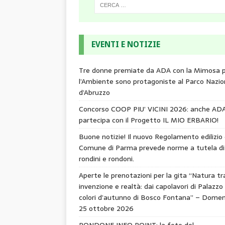
EVENTI E NOTIZIE
Tre donne premiate da ADA con la Mimosa 
l’Ambiente sono protagoniste al Parco Nazio
d’Abruzzo
Concorso COOP PIU’ VICINI 2026: anche AD
partecipa con il Progetto IL MIO ERBARIO!
Buone notizie! Il nuovo Regolamento edilizio 
Comune di Parma prevede norme a tutela di
rondini e rondoni.
Aperte le prenotazioni per la gita “Natura tr
invenzione e realtà: dai capolavori di Palazzo 
colori d’autunno di Bosco Fontana” – Domen
25 ottobre 2026
RONDONE INFO POINT: la foto del