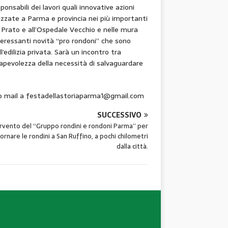
onsabili dei lavori quali innovative azioni
izzate a Parma e provincia nei più importanti
l Prato e all’Ospedale Vecchio e nelle mura
teressanti novità “pro rondoni” che sono
ilizia privata. Sarà un incontro tra
pevolezza della necessità di salvaguardare
do mail a festadellastoriaparma1@gmail.com
SUCCESSIVO
rvento del “Gruppo rondini e rondoni Parma” per
tornare le rondini a San Ruffino, a pochi chilometri
dalla città.