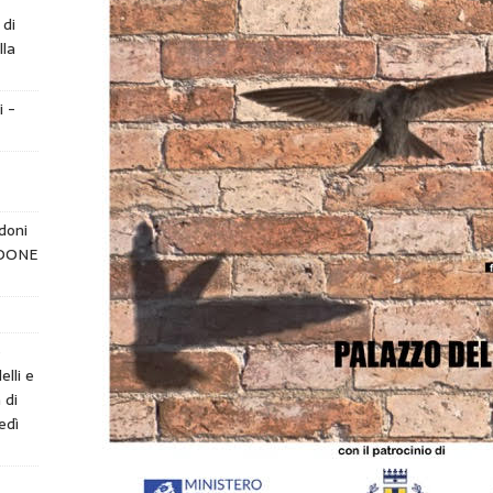
 di
lla
i -
doni
NDONE
e
elli e
 di
edì