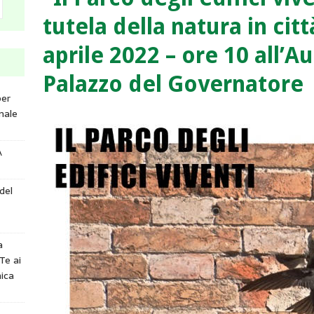
tutela della natura in cit
aprile 2022 – ore 10 all’A
Palazzo del Governatore
per
nale
A
del
a
Te ai
ica