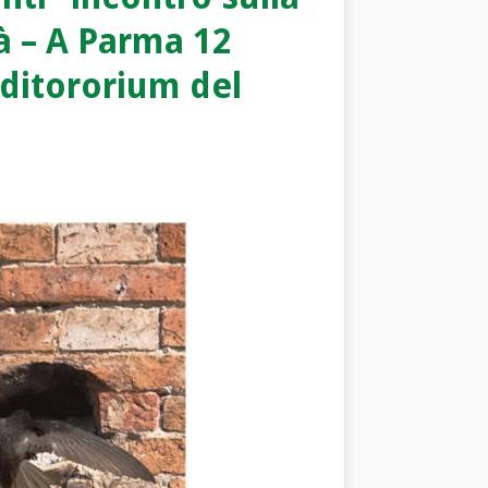
tà – A Parma 12
uditororium del