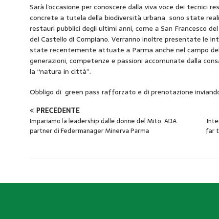
Sarà l’occasione per conoscere dalla viva voce dei tecnici resp
concrete a tutela della biodiversità urbana sono state real
restauri pubblici degli ultimi anni, come a San Francesco de
del Castello di Compiano. Verranno inoltre presentate le in
state recentemente attuate a Parma anche nel campo dell’ed
generazioni, competenze e passioni accomunate dalla consa
la “natura in città”.
Obbligo di green pass rafforzato e di prenotazione invian
PRECEDENTE
Impariamo la leadership dalle donne del Mito. ADA
Inte
partner di Federmanager Minerva Parma
far 