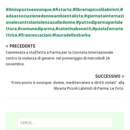
#ilmiopostoeovunque
,
#Astarte
,
#libreriapiccolilabirinti
,
#
adaassociazionedonneambientaliste
,
#giornatainternazi
onalecontrolaviolenzasulledonne
,
#pattodiparmaperlale
ttura
,
#comunediparma
,
#caterinabonetti
,
#paolaferraria
ttrice
,
#francescaciani
,
#lauradellosbarba
PRECEDENTE
Camminata a staffetta a Parma per la Giornata Internazionale
contro la violenza di genere: nel pomeriggio di mercoledì 26
novembre.
SUCCESSIVO
“Il mio posto è ovunque: donne, mediterraneo e diritti violati” alla
libreria Piccoli Labirinti di Parma. Le foto.