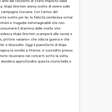
li anni del razzismo di Stato imposto dalla
a, Maja Einstein aveva scelto di vivere sulle
a campagna toscana. Con l’arrivo del
te scelto per lei, la felicità sembrava ormai
rimini e tragedie inimmaginabili che non
 consumerà il dramma delle molte vite
ea tedesca Maja Einstein scamperà alle razzie e
Jo, pittore «ariano» che odia la guerra e che
ler e Mussolini. Oggi il pianoforte di Maja
ngeva la sorella a Firenze, è custodito presso
e note risuonano nei concerti sotto la volta
i desidera approfondire questa storia bella e