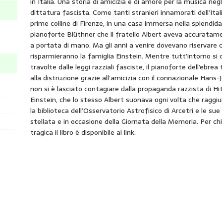
in Italia. Una storia di amicizia e di amore per la musica neg
dittatura fascista. Come tanti stranieri innamorati dell’Itali
prime colline di Firenze, in una casa immersa nella splendid
pianoforte Blüthner che il fratello Albert aveva accuratamen
a portata di mano. Ma gli anni a venire dovevano riservare c
risparmieranno la famiglia Einstein. Mentre tutt’intorno si
travolte dalle leggi razziali fasciste, il pianoforte dell’ebr
alla distruzione grazie all’amicizia con il connazionale Hans-
non si è lasciato contagiare dalla propaganda razzista di Hit
Einstein, che lo stesso Albert suonava ogni volta che raggiu
la biblioteca dell’Osservatorio Astrofisico di Arcetri e le su
stellata e in occasione della Giornata della Memoria. Per ch
tragica il libro è disponibile al link: