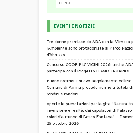
EVENTI E NOTIZIE
Tre donne premiate da ADA con la Mimosa 
l’Ambiente sono protagoniste al Parco Nazio
d’Abruzzo
Concorso COOP PIU’ VICINI 2026: anche AD
partecipa con il Progetto IL MIO ERBARIO!
Buone notizie! Il nuovo Regolamento edilizio 
Comune di Parma prevede norme a tutela di
rondini e rondoni.
Aperte le prenotazioni per la gita “Natura tr
invenzione e realtà: dai capolavori di Palazzo 
colori d’autunno di Bosco Fontana” – Domen
25 ottobre 2026
RONDONE INFO POINT: la foto del