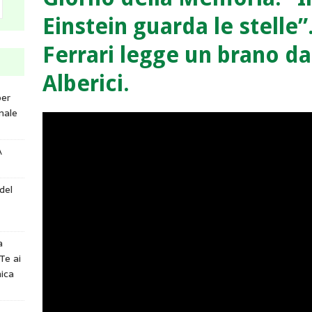
Einstein guarda le stelle”.
Ferrari legge un brano dal
Alberici.
per
nale
A
del
a
Te ai
ica