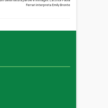
um della natura:parole e immagini. L’attrice Paola
Ferrari interpreta Emily Bronte