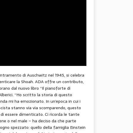
centramento di Auschwitz nel 1945, si celebra
menticare la Shoah. ADA offre un contributo,
brano dal nuovo libro “Il pianoforte di
lberici. “Ho scritto la storia di questo
enda mi ha emozionato. In un’epoca in cui i
ascista stanno via via scomparendo, questo
 di essere dimenticato. Ci ricorda le tante
l bene o nel male – ha deciso da che parte
n sogno spezzato: quello della famiglia Einstein