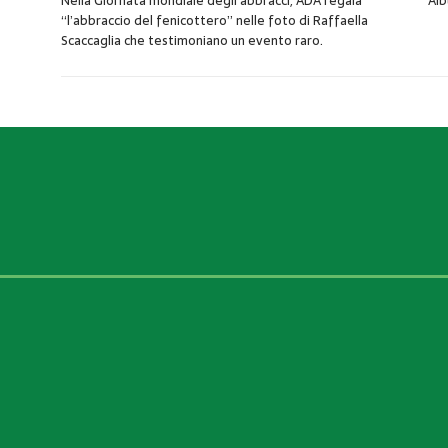
Nella Giornata mondiale degli abbracci, ADA regala
Alb
“l’abbraccio del fenicottero” nelle foto di Raffaella
Scaccaglia che testimoniano un evento raro.