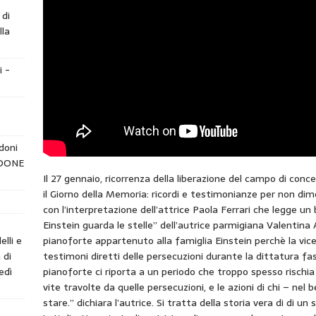
 di
lla
i -
doni
NDONE
Il 27 gennaio, ricorrenza della liberazione del campo di con
il Giorno della Memoria: ricordi e testimonianze per non di
con l’interpretazione dell’attrice Paola Ferrari che legge un 
e
Einstein guarda le stelle” dell’autrice parmigiana Valentina A
elli e
pianoforte appartenuto alla famiglia Einstein perchè la vic
 di
testimoni diretti delle persecuzioni durante la dittatura f
edì
pianoforte ci riporta a un periodo che troppo spesso rischia
vite travolte da quelle persecuzioni, e le azioni di chi – ne
stare.” dichiara l’autrice. Si tratta della storia vera di di u