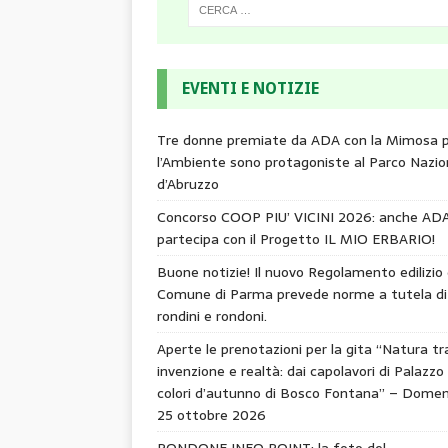
EVENTI E NOTIZIE
Tre donne premiate da ADA con la Mimosa 
l’Ambiente sono protagoniste al Parco Nazio
d’Abruzzo
Concorso COOP PIU’ VICINI 2026: anche AD
partecipa con il Progetto IL MIO ERBARIO!
Buone notizie! Il nuovo Regolamento edilizio 
Comune di Parma prevede norme a tutela di
rondini e rondoni.
Aperte le prenotazioni per la gita “Natura tr
invenzione e realtà: dai capolavori di Palazzo 
colori d’autunno di Bosco Fontana” – Domen
25 ottobre 2026
RONDONE INFO POINT: la foto del