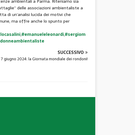
vertenze ambientali a Parma. Riteniamo sia
attaglie” delle associazioni ambientaliste a
tta di un’analisi lucida dei motivi che
omune, ma offre anche lo spunto per
locasalini
,
#emanueleleonardi
,
#sergiom
edonneambientaliste
SUCCESSIVO
7 giugno 2024: la Giornata mondiale dei rondoni!