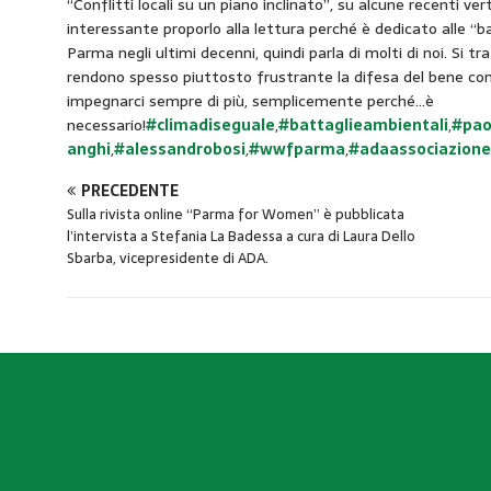
“Conflitti locali su un piano inclinato”, su alcune recenti 
interessante proporlo alla lettura perché è dedicato alle “b
Parma negli ultimi decenni, quindi parla di molti di noi. Si tra
rendono spesso piuttosto frustrante la difesa del bene c
impegnarci sempre di più, semplicemente perché…è
necessario!
#climadiseguale
,
#battaglieambientali
,
#pao
anghi
,
#alessandrobosi
,
#wwfparma
,
#adaassociazion
PRECEDENTE
Sulla rivista online “Parma for Women” è pubblicata
l’intervista a Stefania La Badessa a cura di Laura Dello
Sbarba, vicepresidente di ADA.