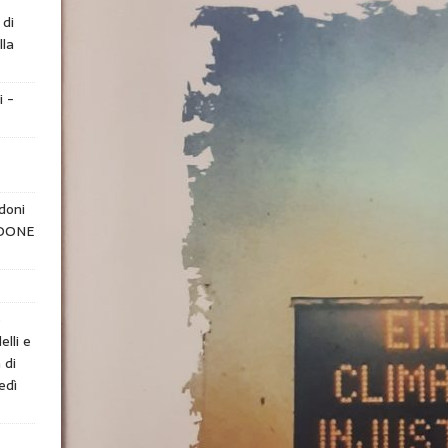
 di
lla
i -
doni
NDONE
e
elli e
 di
edì