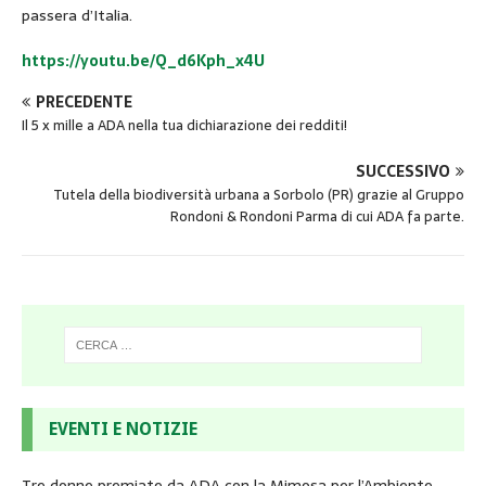
passera d’Italia.
https://youtu.be/Q_d6Kph_x4U
PRECEDENTE
Il 5 x mille a ADA nella tua dichiarazione dei redditi!
SUCCESSIVO
Tutela della biodiversità urbana a Sorbolo (PR) grazie al Gruppo
Rondoni & Rondoni Parma di cui ADA fa parte.
EVENTI E NOTIZIE
Tre donne premiate da ADA con la Mimosa per l’Ambiente