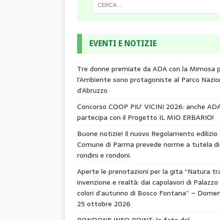
EVENTI E NOTIZIE
Tre donne premiate da ADA con la Mimosa 
l’Ambiente sono protagoniste al Parco Nazio
d’Abruzzo
Concorso COOP PIU’ VICINI 2026: anche AD
partecipa con il Progetto IL MIO ERBARIO!
Buone notizie! Il nuovo Regolamento edilizio 
Comune di Parma prevede norme a tutela di
rondini e rondoni.
Aperte le prenotazioni per la gita “Natura tr
invenzione e realtà: dai capolavori di Palazzo 
colori d’autunno di Bosco Fontana” – Domen
25 ottobre 2026
RONDONE INFO POINT: la foto del