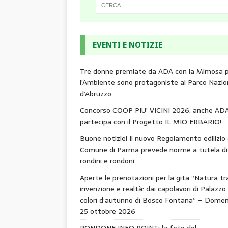
EVENTI E NOTIZIE
Tre donne premiate da ADA con la Mimosa 
l’Ambiente sono protagoniste al Parco Nazio
d’Abruzzo
Concorso COOP PIU’ VICINI 2026: anche AD
partecipa con il Progetto IL MIO ERBARIO!
Buone notizie! Il nuovo Regolamento edilizio 
Comune di Parma prevede norme a tutela di
rondini e rondoni.
Aperte le prenotazioni per la gita “Natura tr
invenzione e realtà: dai capolavori di Palazzo 
colori d’autunno di Bosco Fontana” – Domen
25 ottobre 2026
RONDONE INFO POINT: la foto del