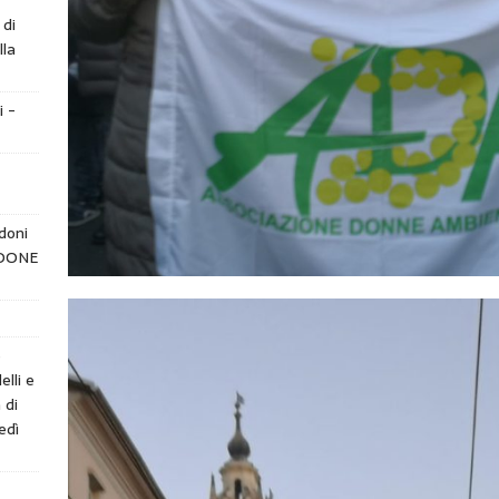
 di
lla
i -
doni
NDONE
e
elli e
 di
edì