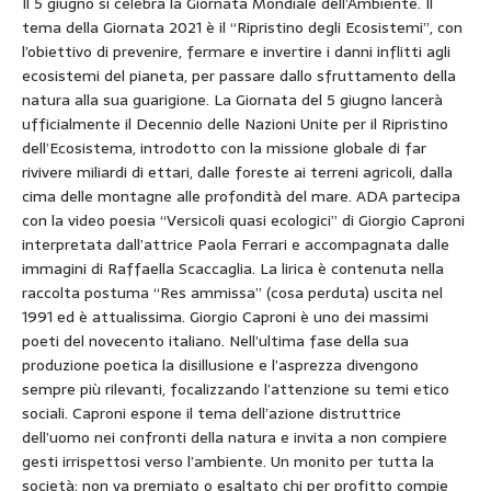
Il 5 giugno si celebra la Giornata Mondiale dell’Ambiente. Il
tema della Giornata 2021 è il “Ripristino degli Ecosistemi”, con
l’obiettivo di prevenire, fermare e invertire i danni inflitti agli
ecosistemi del pianeta, per passare dallo sfruttamento della
natura alla sua guarigione. La Giornata del 5 giugno lancerà
ufficialmente il Decennio delle Nazioni Unite per il Ripristino
dell’Ecosistema, introdotto con la missione globale di far
rivivere miliardi di ettari, dalle foreste ai terreni agricoli, dalla
cima delle montagne alle profondità del mare. ADA partecipa
con la video poesia “Versicoli quasi ecologici” di Giorgio Caproni
interpretata dall’attrice Paola Ferrari e accompagnata dalle
immagini di Raffaella Scaccaglia. La lirica è contenuta nella
raccolta postuma “Res ammissa” (cosa perduta) uscita nel
1991 ed è attualissima. Giorgio Caproni è uno dei massimi
poeti del novecento italiano. Nell’ultima fase della sua
produzione poetica la disillusione e l’asprezza divengono
sempre più rilevanti, focalizzando l’attenzione su temi etico
sociali. Caproni espone il tema dell’azione distruttrice
dell’uomo nei confronti della natura e invita a non compiere
gesti irrispettosi verso l’ambiente. Un monito per tutta la
società: non va premiato o esaltato chi per profitto compie