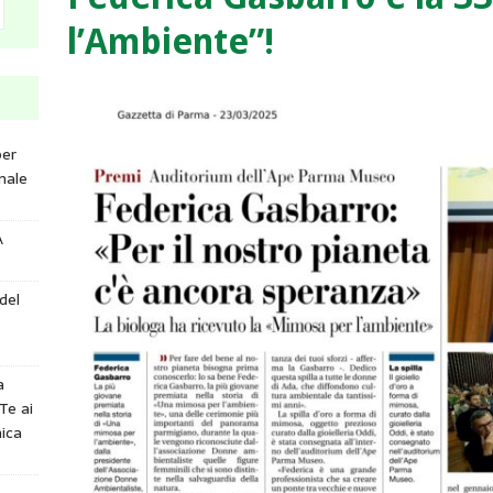
l’Ambiente”!
per
nale
A
del
a
Te ai
ica