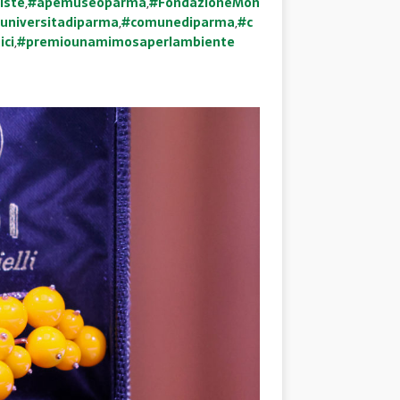
iste
,
#apemuseoparma
,
#FondazioneMon
universitadiparma
,
#comunediparma
,
#c
ici
,
#premiounamimosaperlambiente