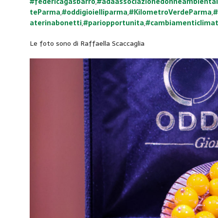
#federicagasbarro
,
#adaassociazionedonneambiental
teParma
,
#oddigioielliparma
,
#KilometroVerdeParma
,
#
aterinabonetti
,
#pariopportunita
,
#cambiamenticlimat
Le foto sono di Raffaella Scaccaglia