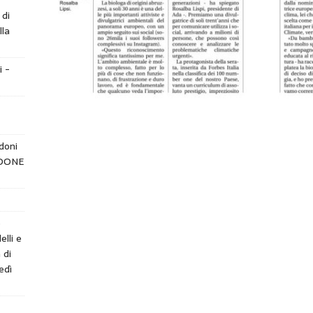
 di
lla
i -
doni
NDONE
e
elli e
 di
edì