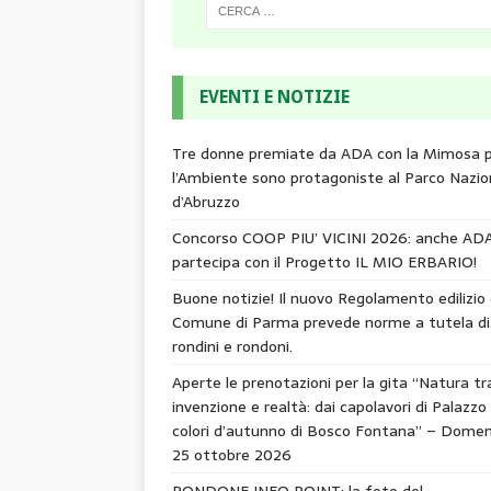
EVENTI E NOTIZIE
Tre donne premiate da ADA con la Mimosa 
l’Ambiente sono protagoniste al Parco Nazio
d’Abruzzo
Concorso COOP PIU’ VICINI 2026: anche AD
partecipa con il Progetto IL MIO ERBARIO!
Buone notizie! Il nuovo Regolamento edilizio 
Comune di Parma prevede norme a tutela di
rondini e rondoni.
Aperte le prenotazioni per la gita “Natura tr
invenzione e realtà: dai capolavori di Palazzo 
colori d’autunno di Bosco Fontana” – Domen
25 ottobre 2026
RONDONE INFO POINT: la foto del