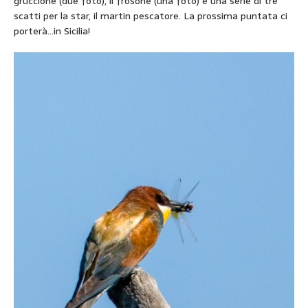
gruccione (due foto), il frosone (una foto) e una serie di tre
scatti per la star, il martin pescatore. La prossima puntata ci
porterà…in Sicilia!