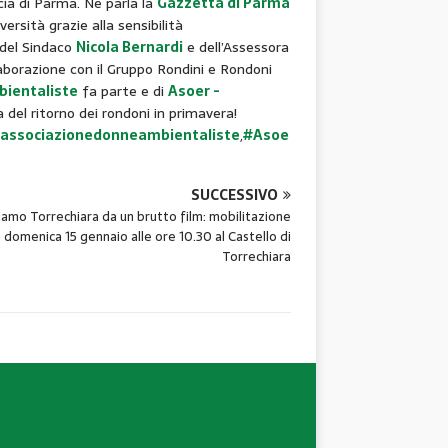
cia di Parma. Ne parla la
Gazzetta di Parma
versità grazie alla sensibilità
 del Sindaco
Nicola Bernardi
e dell’Assessora
llaborazione con il Gruppo Rondini e Rondoni
bientaliste
fa parte e di
Asoer -
a del ritorno dei rondoni in primavera!
associazionedonneambientaliste
,
#Asoe
SUCCESSIVO
iamo Torrechiara da un brutto film: mobilitazione
a domenica 15 gennaio alle ore 10.30 al Castello di
Torrechiara