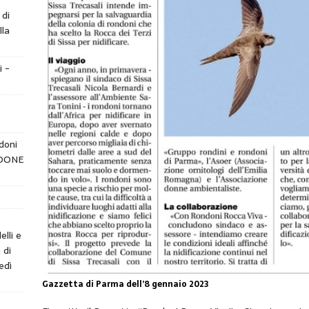
 di
lla
i -
doni
NDONE
e
elli e
 di
edì
Gazzetta di Parma dell’8 gennaio 2023