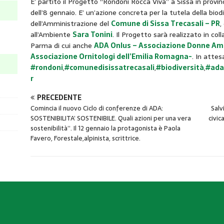
E’ partito il Progetto “Rondoni Rocca Viva” a Sissa in provin
dell’8 gennaio. E’ un’azione concreta per la tutela della biodi
dell’Amministrazione del
Comune di Sissa Trecasali – PR
,
all’Ambiente
Sara Tonini
. Il Progetto sarà realizzato in co
Parma di cui anche
ADA Onlus – Associazione Donne Am
Associazione Ornitologi dell’Emilia Romagna-
. In attes
#rondoni
,
#comunedisissatrecasali
,
#biodiversità
,
#ada
r
PRECEDENTE
Comincia il nuovo Ciclo di conferenze di ADA:
Salv
SOSTENIBILITA’ SOSTENIBILE. Quali azioni per una vera
civic
sostenibilità”. Il 12 gennaio la protagonista è Paola
Favero, Forestale,alpinista, scrittrice.