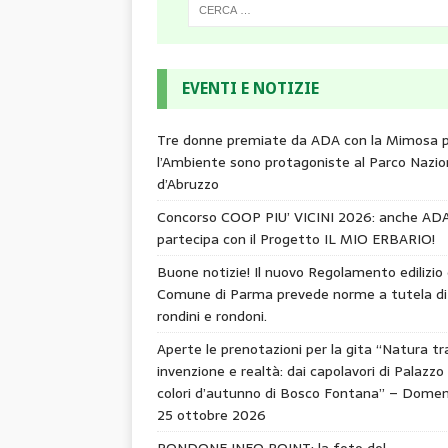
EVENTI E NOTIZIE
Tre donne premiate da ADA con la Mimosa 
l’Ambiente sono protagoniste al Parco Nazio
d’Abruzzo
Concorso COOP PIU’ VICINI 2026: anche AD
partecipa con il Progetto IL MIO ERBARIO!
Buone notizie! Il nuovo Regolamento edilizio 
Comune di Parma prevede norme a tutela di
rondini e rondoni.
Aperte le prenotazioni per la gita “Natura tr
invenzione e realtà: dai capolavori di Palazzo 
colori d’autunno di Bosco Fontana” – Domen
25 ottobre 2026
RONDONE INFO POINT: la foto del