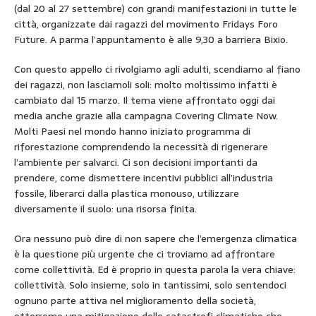
(dal 20 al 27 settembre) con grandi manifestazioni in tutte le
città, organizzate dai ragazzi del movimento Fridays Foro
Future. A parma l’appuntamento è alle 9,30 a barriera Bixio.
Con questo appello ci rivolgiamo agli adulti, scendiamo al fiano
dei ragazzi, non lasciamoli soli: molto moltissimo infatti è
cambiato dal 15 marzo. Il tema viene affrontato oggi dai
media anche grazie alla campagna Covering Climate Now.
Molti Paesi nel mondo hanno iniziato programma di
riforestazione comprendendo la necessità di rigenerare
l’ambiente per salvarci. Ci son decisioni importanti da
prendere, come dismettere incentivi pubblici all’industria
fossile, liberarci dalla plastica monouso, utilizzare
diversamente il suolo: una risorsa finita.
Ora nessuno può dire di non sapere che l’emergenza climatica
è la questione più urgente che ci troviamo ad affrontare
come collettività. Ed è proprio in questa parola la vera chiave:
collettività. Solo insieme, solo in tantissimi, solo sentendoci
ognuno parte attiva nel miglioramento della società,
otterremo una mitigazione delle catastrofi climatiche che