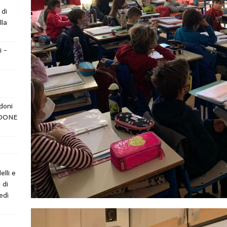
 di
lla
i -
doni
NDONE
e
elli e
 di
edì