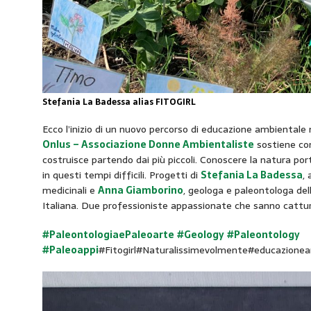
Stefania La Badessa alias FITOGIRL
Ecco l’inizio di un nuovo percorso di educazione ambientale 
Onlus – Associazione Donne Ambientaliste
sostiene con
costruisce partendo dai più piccoli. Conoscere la natura po
in questi tempi difficili. Progetti di
Stefania La Badessa
, 
medicinali e
Anna Giamborino
, geologa e paleontologa del
Italiana. Due professioniste appassionate che sanno cattura
#PaleontologiaePaleoarte
#Geology
#Paleontology
#Paleoappi
#Fitogirl#Naturalissimevolmente#educazionea