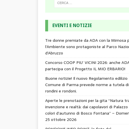
EVENTI E NOTIZIE
Tre donne premiate da ADA con la Mimosa 
l’Ambiente sono protagoniste al Parco Nazio
d’Abruzzo
Concorso COOP PIU’ VICINI 2026: anche AD
partecipa con il Progetto IL MIO ERBARIO!
Buone notizie! Il nuovo Regolamento edilizio 
Comune di Parma prevede norme a tutela di
rondini e rondoni.
Aperte le prenotazioni per la gita “Natura tr
invenzione e realtà: dai capolavori di Palazzo 
colori d’autunno di Bosco Fontana” – Domen
25 ottobre 2026
RONDONE INFO POINT: la foto del