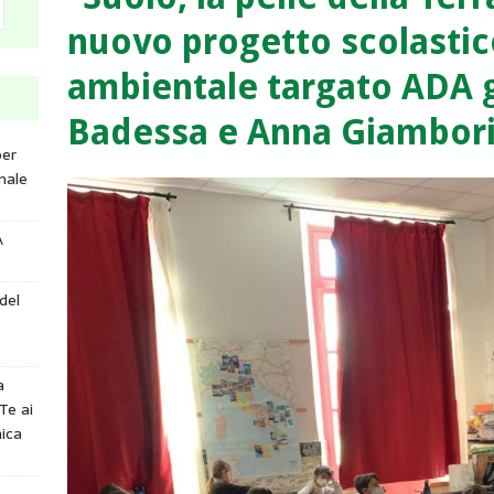
nuovo progetto scolastic
ambientale targato ADA g
Badessa e Anna Giambori
per
nale
A
del
a
Te ai
ica