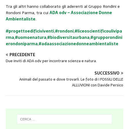
Tra gli altri hanno collaborato gli aderenti al Gruppo Rondini e
Rondoni Parma, tra cui
ADA odv – Associazione Donne
Ambientaliste
.
#progettoedificiviventi
,
#rondoni
,
#liceoscientificoulivipa
rma
,
#uomoenatura
,
#biodiversitaurbana
,
#grupporondini
erondoniparma
,
#adaassociazionedonneambientaliste
PRECEDENTE
Due inviti di ADA odv per incontrare scienza e natura.
SUCCESSIVO
Animali del passato e dove trovarli. Le foto di I FOSSILI DELLE
ALLUVIONI con Davide Persico