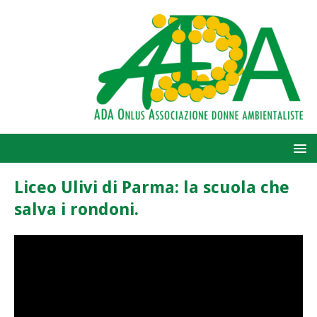
Liceo Ulivi di Parma: la scuola che
salva i rondoni.