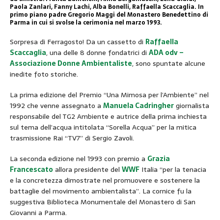
Paola Zanlari, Fanny Lachi, Alba Bonelli, Raffaella Scaccaglia. In
primo piano padre Gregorio Maggi del Monastero Benedettino di
Parma in cui si svolse la cerimonia nel marzo 1993.
Sorpresa di Ferragosto! Da un cassetto di
Raffaella
Scaccaglia
, una delle 8 donne fondatrici di
ADA odv –
Associazione Donne Ambientaliste
, sono spuntate alcune
inedite foto storiche.
La prima edizione del Premio “Una Mimosa per l’Ambiente” nel
1992 che venne assegnato a
Manuela Cadringher
giornalista
responsabile del TG2 Ambiente e autrice della prima inchiesta
sul tema dell’acqua intitolata “Sorella Acqua” per la mitica
trasmissione Rai “TV7” di Sergio Zavoli.
La seconda edizione nel 1993 con premio a
Grazia
Francescato
allora presidente del
WWF
Italia “per la tenacia
e la concretezza dimostrate nel promuovere e sostenere la
battaglie del movimento ambientalista”. La cornice fu la
suggestiva Biblioteca Monumentale del Monastero di San
Giovanni a Parma.