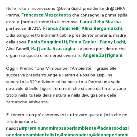
Nelle foto si riconoscono @Lella Gialdi presidente di @ENPA
Parma,
Francesco Mezzatesta
che consegnò la prima spilla
d’oro a forma di rametto di mimosa,
Laura Dello Sbarba
portavoce di ADA,
Franca Zanichelli
,
Alina Bergamaschi
,
Lidia Sanguinetti indimenticabile presidente onoraria, madre
della socia
Paola Sanguinetti
,
Paola Zanlari
,
Fanny Lachi
,
Alba Bonelli,
Raffaella Scaccaglia
. La prima presidente che
organizzò questi e numerosi eventi fu
Angela Zaffignani
.
Oggi il Premio “Una Mimosa per l’Ambiente” , grazie alle
succesive presidenti Angela Ferrari e Rosalba Lispi, ha
superato la 32^ edizione ed ha portato a Parma una serie
notevole di belle figure femminili che si sono distinte a vario
titolo nella tutela della natura e nella divulgazione delle
tematiche ambientali.
E’ tenero e un po’ commovente ritrovare queste foto che ne
testimoniano la
nascita!
#premiounamimosaperlambiente
,
#adaassociazi
onedonneambientaliste
,
#mimosadoro
,
#donneperlambi