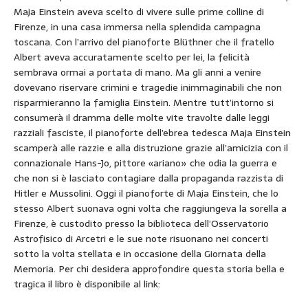
Maja Einstein aveva scelto di vivere sulle prime colline di
Firenze, in una casa immersa nella splendida campagna
toscana. Con l’arrivo del pianoforte Blüthner che il fratello
Albert aveva accuratamente scelto per lei, la felicità
sembrava ormai a portata di mano. Ma gli anni a venire
dovevano riservare crimini e tragedie inimmaginabili che non
risparmieranno la famiglia Einstein. Mentre tutt’intorno si
consumerà il dramma delle molte vite travolte dalle leggi
razziali fasciste, il pianoforte dell’ebrea tedesca Maja Einstein
scamperà alle razzie e alla distruzione grazie all’amicizia con il
connazionale Hans-Jo, pittore «ariano» che odia la guerra e
che non si è lasciato contagiare dalla propaganda razzista di
Hitler e Mussolini. Oggi il pianoforte di Maja Einstein, che lo
stesso Albert suonava ogni volta che raggiungeva la sorella a
Firenze, è custodito presso la biblioteca dell’Osservatorio
Astrofisico di Arcetri e le sue note risuonano nei concerti
sotto la volta stellata e in occasione della Giornata della
Memoria. Per chi desidera approfondire questa storia bella e
tragica il libro è disponibile al link: