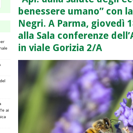
benessere umano” con la r
Negri. A Parma, giovedì 18
alla Sala conferenze dell
per
in viale Gorizia 2/A
nale
A
del
a
Te ai
ica