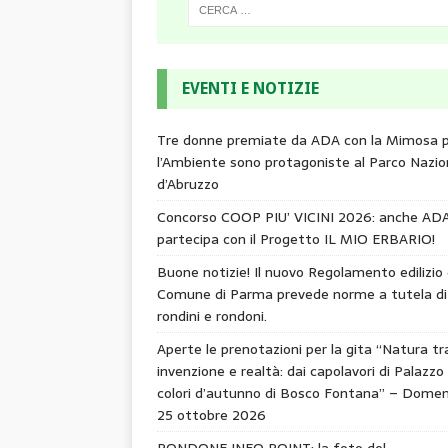
EVENTI E NOTIZIE
Tre donne premiate da ADA con la Mimosa 
l’Ambiente sono protagoniste al Parco Nazio
d’Abruzzo
Concorso COOP PIU’ VICINI 2026: anche AD
partecipa con il Progetto IL MIO ERBARIO!
Buone notizie! Il nuovo Regolamento edilizio 
Comune di Parma prevede norme a tutela di
rondini e rondoni.
Aperte le prenotazioni per la gita “Natura tr
invenzione e realtà: dai capolavori di Palazzo 
colori d’autunno di Bosco Fontana” – Domen
25 ottobre 2026
RONDONE INFO POINT: la foto del