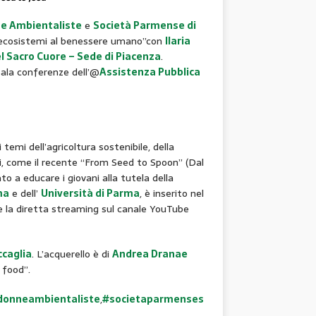
ne Ambientaliste
e
Società Parmense di
li ecosistemi al benessere umano”con
Ilaria
el Sacro Cuore – Sede di Piacenza
.
Sala conferenze dell’@
Assistenza Pubblica
 temi dell’agricoltura sostenibile, della
ori, come il recente “From Seed to Spoon” (Dal
to a educare i giovani alla tutela della
ma
e dell’
Università di Parma
, è inserito nel
e la diretta streaming sul canale YouTube
ccaglia
. L’acquerello è di
Andrea Dranae
 food”.
donneambientaliste
,
#societaparmenses