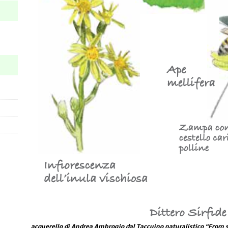
acquerello di Andrea Ambrogio
dal Taccuino naturalistico “From s