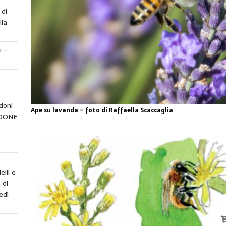
 di
lla
i -
doni
Ape su lavanda – foto di Raffaella Scaccaglia
NDONE
e
elli e
 di
edì