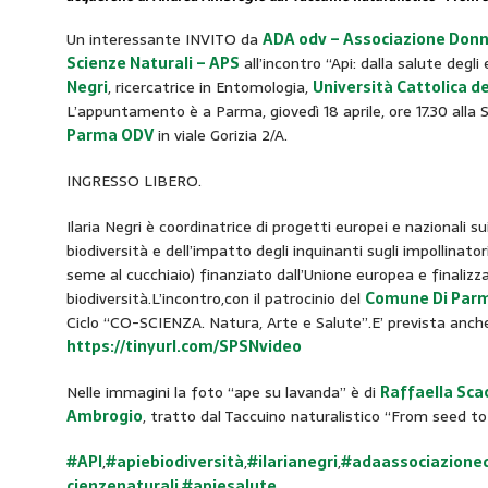
Un interessante INVITO da
ADA odv – Associazione Don
Scienze Naturali – APS
all’incontro “Api: dalla salute deg
Negri
, ricercatrice in Entomologia,
Università Cattolica d
L’appuntamento è a Parma, giovedì 18 aprile, ore 17.30 alla 
Parma ODV
in viale Gorizia 2/A.
INGRESSO LIBERO.
Ilaria Negri è coordinatrice di progetti europei e nazionali sui
biodiversità e dell’impatto degli inquinanti sugli impollinat
seme al cucchiaio) finanziato dall’Unione europea e finalizza
biodiversità.L’incontro,con il patrocinio del
Comune Di Par
Ciclo “CO-SCIENZA. Natura, Arte e Salute”.E’ prevista anch
https://tinyurl.com/SPSNvideo
Nelle immagini la foto “ape su lavanda” è di
Raffaella Sca
Ambrogio
, tratto dal Taccuino naturalistico “From seed to
#API
,
#apiebiodiversità
,
#ilarianegri
,
#adaassociazione
cienzenaturali
,
#apiesalute