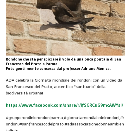
Rondone che sta per spiccare il volo da una buca pontaia di San
Francesco del Prato a Parma.
Foto gentilmente concessa dal professor Adriano Monica.
ADA celebra la Giornata mondiale dei rondoni con un video da
San Francesco del Prato, autentico “santuario” della
biodiversità urbana!
https://www.facebook.com/share/r/jfSGRCuG9mcAWYsi/
#grupporondinierondoniparma,#giornatamondialedeirondoni,#r
ondoni,#sanfrancescodelprato,#adaassociazionedonneambien
taliste