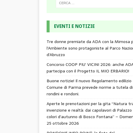
EVENTI E NOTIZIE
Tre donne premiate da ADA con la Mimosa 
l’Ambiente sono protagoniste al Parco Nazio
d’Abruzzo
Concorso COOP PIU’ VICINI 2026: anche AD
partecipa con il Progetto IL MIO ERBARIO!
Buone notizie! Il nuovo Regolamento edilizio 
Comune di Parma prevede norme a tutela di
rondini e rondoni.
Aperte le prenotazioni per la gita “Natura tr
invenzione e realtà: dai capolavori di Palazzo 
colori d’autunno di Bosco Fontana” – Domen
25 ottobre 2026
RONDONE INFO POINT: la foto del