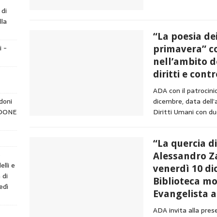
 di
lla
“La poesia dei
i -
primavera” co
nell’ambito de
diritti e cont
ADA con il patrocini
doni
dicembre, data dell’
NDONE
Diritti Umani con d
“La quercia d
e
Alessandro Z
elli e
venerdì 10 di
 di
Biblioteca m
edì
Evangelista 
ADA invita alla pres