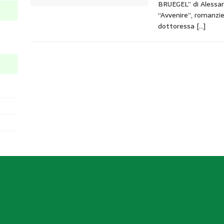
BRUEGEL” di Alessand
“Avvenire”, romanzi
dottoressa
[…]