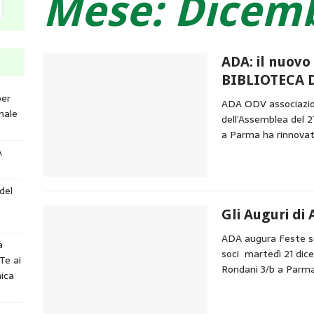
Mese:
Dicemb
ADA: il nuovo
BIBLIOTECA 
per
ADA ODV associazio
nale
dell’Assemblea del 2
a Parma ha rinnovato
A
del
Gli Auguri di
ADA augura Feste ser
a
soci martedì 21 dice
Te ai
Rondani 3/b a Parm
ica